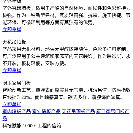
室外墙板
室外氟碳墙板，适用于严酷的自然环境，耐候性和色彩维持力
极强。作为一种新型建材，其质轻高强、抗震、施工快捷、节
能环保、可循环利用等方面有其独有的优势。
立即拿样
天花吊顶板
产品采用无机材料，环保无甲醛随装随住，色彩多样可定制，
可广泛应用于公共建筑和家庭室内天花装饰。作为装饰层，永
不开裂，板材轻便，安装方便。
立即拿样
厨卫家居门板
智能创新工艺，覆膜表面厚实且无气泡，抗污易洁，防污指数
直线提升20%。而且触感真实、款式多样，覆膜饰面逼真。
立即拿样
室内墙板产品
室外墙板产品
天花吊顶板产品
厨卫家居门板产
品
科技赋能·
10000+工程的信赖