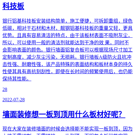
科技板
银行铝基科技板安装结构简单，施工便捷，可拆卸重组，绿色
低碳，相对于石材和木材，靓钢铝基科技板的重量又轻，更具
优势。且具有容易清洁的特点，由于该板材表面不吸附灰尘，
所以，可以使用一般的清洁剂就能达到干净的效 果，同时不
会影响表面的颜色。银行墙面铝复合板可以根据现场尺寸加工
定制高度，减少灰尘污染，无损耗。银行墙板A级防火且抗冲
击性强、耐磨性强，该产品特殊的表面结构和板材本身的持久
性使其具有高抗刻刮性，即使在长时间的频繁使用后，也仍能
保持其性能。
28
2022-07-28
墙面装修想一板到顶用什么板材好呢？
现在大家在装修墙面的时候会选择能不能实现一板到顶，因为