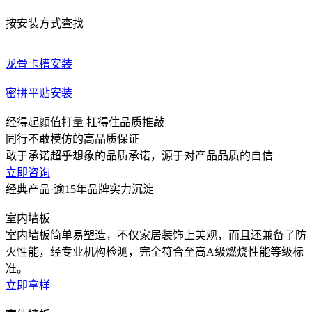
按安装方式查找
龙骨卡槽安装
密拼平贴安装
经得起
颜值打量
扛得住
品质推敲
同行不敢模仿的高品质保证
敢于承诺超乎想象的品质承诺，源于对产品品质的自信
立即咨询
经典产品·
逾15年品牌实力沉淀
室内墙板
室内墙板简单易塑造，不仅家居装饰上美观，而且还兼备了防
火性能，经专业机构检测，完全符合至高A级燃烧性能等级标
准。
立即拿样