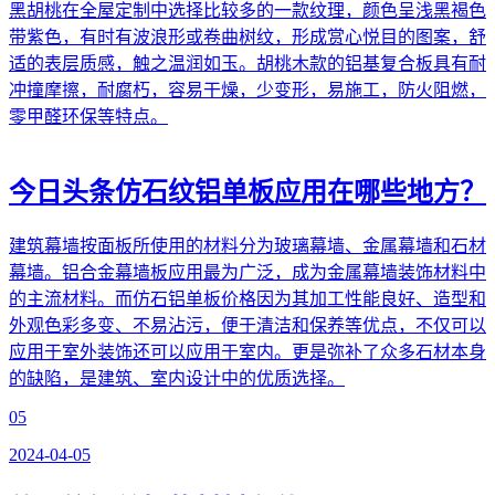
黑胡桃在全屋定制中选择比较多的一款纹理，颜色呈浅黑褐色
带紫色，有时有波浪形或卷曲树纹，形成赏心悦目的图案，舒
适的表层质感，触之温润如玉。胡桃木款的铝基复合板具有耐
冲撞摩擦，耐腐朽，容易干燥，少变形，易施工，防火阻燃，
零甲醛环保等特点。
今日头条
仿石纹铝单板应用在哪些地方？
建筑幕墙按面板所使用的材料分为玻璃幕墙、金属幕墙和石材
幕墙。铝合金幕墙板应用最为广泛，成为金属幕墙装饰材料中
的主流材料。而仿石铝单板价格因为其加工性能良好、造型和
外观色彩多变、不易沾污，便于清洁和保养等优点，不仅可以
应用于室外装饰还可以应用于室内。更是弥补了众多石材本身
的缺陷，是建筑、室内设计中的优质选择。
05
2024-04-05