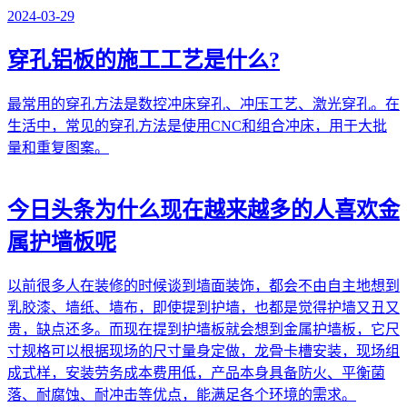
2024-03-29
穿孔铝板的施工工艺是什么?
最常用的穿孔方法是数控冲床穿孔、冲压工艺、激光穿孔。在
生活中，常见的穿孔方法是使用CNC和组合冲床，用于大批
量和重复图案。
今日头条
为什么现在越来越多的人喜欢金
属护墙板呢
以前很多人在装修的时候谈到墙面装饰，都会不由自主地想到
乳胶漆、墙纸、墙布，即使提到护墙，也都是觉得护墙又丑又
贵，缺点还多。而现在提到护墙板就会想到金属护墙板，它尺
寸规格可以根据现场的尺寸量身定做，龙骨卡槽安装，现场组
成式样，安装劳务成本费用低，产品本身具备防火、平衡菌
落、耐腐蚀、耐冲击等优点，能满足各个环境的需求。