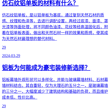
仿石纹铝单板的材料有什么？
仿石纹铝单板，是以铝单板为基底，通过复刻天然石材的质
感、纹理和色泽等，去进行调配设置，再经过底漆、面漆、罩
光漆等饰面处理，将不同颜色油漆、花纹等经高温固化后，附
着在铝单板表面，做出和天然石材一样的效果和质感，使其成
为天然石材最理想的替代材料。
29
2024-03-29
铝板为何能成为豪宅装修新选择？
铝板幕墙外观形状可以多样化，并能与玻璃幕墙材料、石材幕
墙材料结合。其自重轻，仅为大理石的五分之一，是玻璃幕墙
的三分之一，大幅度减少了建筑结构和基础的负荷，而且维护
成本低，性价比高。
29