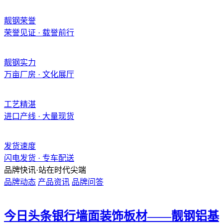
靓钢荣誉
荣誉见证 · 载誉前行
靓钢实力
万亩厂房 · 文化展厅
工艺精湛
进口产线 · 大量现货
发货速度
闪电发货 · 专车配送
品牌快讯·
站在时代尖端
品牌动态
产品资讯
品牌问答
今日头条
银行墙面装饰板材——靓钢铝基