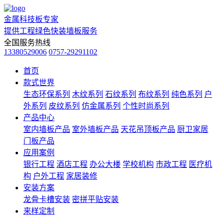
金属科技板专家
提供工程绿色快装墙板服务
全国服务热线
13380529006
0757-29291102
首页
款式世界
生态环保系列
木纹系列
石纹系列
布纹系列
纯色系列
户
外系列
皮纹系列
仿金属系列
个性时尚系列
产品中心
室内墙板产品
室外墙板产品
天花吊顶板产品
厨卫家居
门板产品
应用案例
银行工程
酒店工程
办公大楼
学校机构
市政工程
医疗机
构
户外工程
家居装修
安装方案
龙骨卡槽安装
密拼平贴安装
来样定制