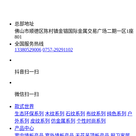
总部地址
佛山市顺德区陈村镇金锠国际金属交易广场二期一区1座
801
全国服务热线
13380529006
0757-29291102
抖音扫一扫
微信扫一扫
款式世界
生态环保系列
木纹系列
石纹系列
布纹系列
纯色系列
户
外系列
皮纹系列
仿金属系列
个性时尚系列
产品中心
室内墙板产品
室外墙板产品
天花吊顶板产品
厨卫家居