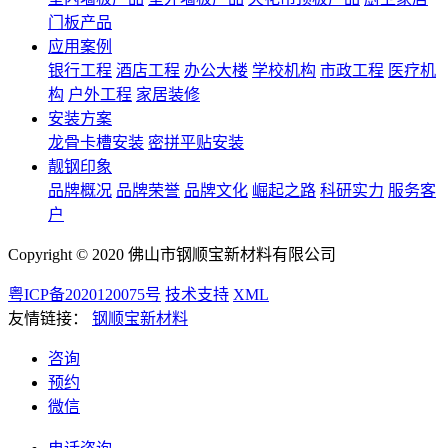
门板产品
应用案例
银行工程
酒店工程
办公大楼
学校机构
市政工程
医疗机
构
户外工程
家居装修
安装方案
龙骨卡槽安装
密拼平贴安装
靓钢印象
品牌概况
品牌荣誉
品牌文化
崛起之路
科研实力
服务客
户
Copyright © 2020 佛山市钢顺宝新材料有限公司
粤ICP备2020120075号
技术支持
XML
友情链接：
钢顺宝新材料
咨询
预约
微信