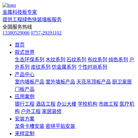
金属科技板专家
提供工程绿色快装墙板服务
全国服务热线
13380529006
0757-29291102
首页
款式世界
生态环保系列
木纹系列
石纹系列
布纹系列
纯色系列
户
外系列
皮纹系列
仿金属系列
个性时尚系列
产品中心
室内墙板产品
室外墙板产品
天花吊顶板产品
厨卫家居
门板产品
应用案例
银行工程
酒店工程
办公大楼
学校机构
市政工程
医疗机
构
户外工程
家居装修
安装方案
龙骨卡槽安装
密拼平贴安装
来样定制