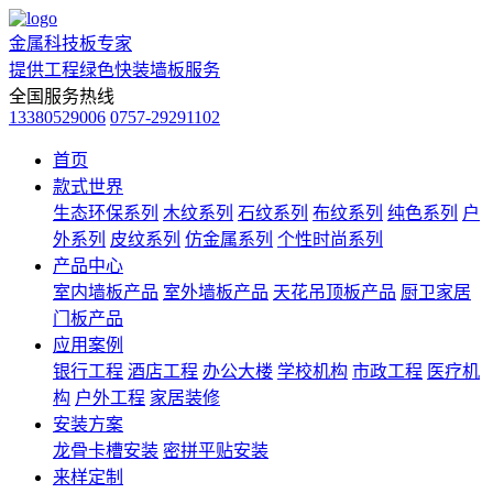
金属科技板专家
提供工程绿色快装墙板服务
全国服务热线
13380529006
0757-29291102
首页
款式世界
生态环保系列
木纹系列
石纹系列
布纹系列
纯色系列
户
外系列
皮纹系列
仿金属系列
个性时尚系列
产品中心
室内墙板产品
室外墙板产品
天花吊顶板产品
厨卫家居
门板产品
应用案例
银行工程
酒店工程
办公大楼
学校机构
市政工程
医疗机
构
户外工程
家居装修
安装方案
龙骨卡槽安装
密拼平贴安装
来样定制