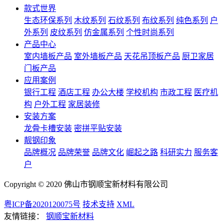
款式世界
生态环保系列
木纹系列
石纹系列
布纹系列
纯色系列
户
外系列
皮纹系列
仿金属系列
个性时尚系列
产品中心
室内墙板产品
室外墙板产品
天花吊顶板产品
厨卫家居
门板产品
应用案例
银行工程
酒店工程
办公大楼
学校机构
市政工程
医疗机
构
户外工程
家居装修
安装方案
龙骨卡槽安装
密拼平贴安装
靓钢印象
品牌概况
品牌荣誉
品牌文化
崛起之路
科研实力
服务客
户
Copyright © 2020 佛山市钢顺宝新材料有限公司
粤ICP备2020120075号
技术支持
XML
友情链接：
钢顺宝新材料