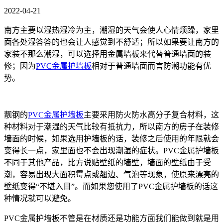
2022-04-21
南方主要以湿热湿冷为主，潮湿的天气会使人心情烦躁，家里
面各处湿答答的也会让人感觉到不舒适；所以如果要让南方的
家装不那么潮湿，可以选择用
金属墙
板来代替普通墙面的装
修；因为
PVC金属
护墙板
相对于普通墙面而言防潮功能有优
势。
靓钢的
PVC金属
护墙板
主要采用防火防水高分子复合材料，这
种材料对于潮湿的天气比较有抵抗力，所以南方的房子在装修
墙面的时候，如果选用护墙板的话，装修之后使用的年限就会
变得长一点，家里面也不会出现潮湿的症状。
PVC金属
护墙板
不同于其他产品，比方说贴壁纸的墙壁，墙面的壁纸由于受
潮，容易出现大面积霉点或翘边、气泡等现象，使原来漂亮的
壁纸变得
“不堪入目”。而如果您使用了
PVC金属
护墙板的话这
种情况
就
可以避免。
PVC金属护
墙板不管是在材质还是功能方面我们能做到就是用