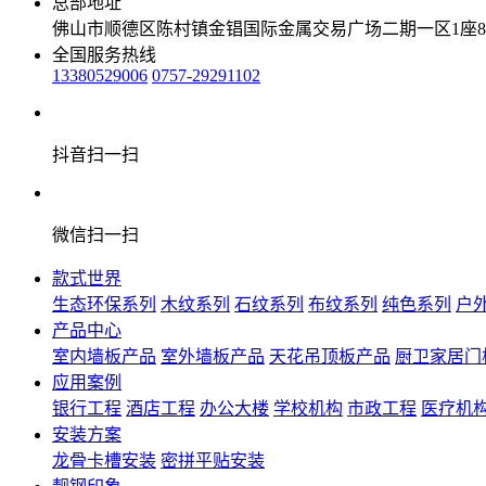
总部地址
佛山市顺德区陈村镇金锠国际金属交易广场二期一区1座8
全国服务热线
13380529006
0757-29291102
抖音扫一扫
微信扫一扫
款式世界
生态环保系列
木纹系列
石纹系列
布纹系列
纯色系列
户
产品中心
室内墙板产品
室外墙板产品
天花吊顶板产品
厨卫家居门
应用案例
银行工程
酒店工程
办公大楼
学校机构
市政工程
医疗机
安装方案
龙骨卡槽安装
密拼平贴安装