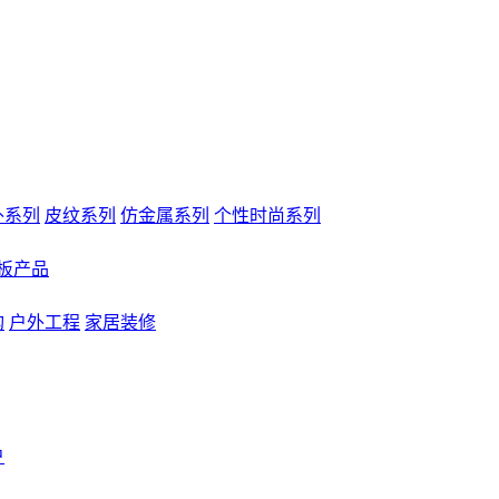
外系列
皮纹系列
仿金属系列
个性时尚系列
板产品
构
户外工程
家居装修
户