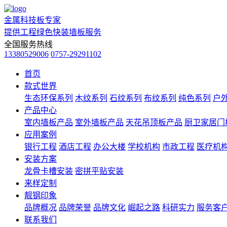
金属科技板专家
提供工程绿色快装墙板服务
全国服务热线
13380529006
0757-29291102
首页
款式世界
生态环保系列
木纹系列
石纹系列
布纹系列
纯色系列
户
产品中心
室内墙板产品
室外墙板产品
天花吊顶板产品
厨卫家居门
应用案例
银行工程
酒店工程
办公大楼
学校机构
市政工程
医疗机
安装方案
龙骨卡槽安装
密拼平贴安装
来样定制
靓钢印象
品牌概况
品牌荣誉
品牌文化
崛起之路
科研实力
服务客
联系我们