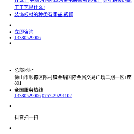
什么？
铝板为何能成为豪宅装修新选择？
穿孔铝板的施
工工艺是什么?
装饰板材的种类有哪些-靓钢
立即咨询
13380529006
总部地址
佛山市顺德区陈村镇金锠国际金属交易广场二期一区1座
801
全国服务热线
13380529006
0757-29291102
抖音扫一扫