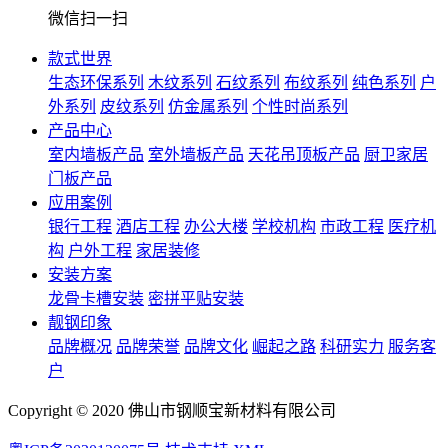
微信扫一扫
款式世界
生态环保系列
木纹系列
石纹系列
布纹系列
纯色系列
户
外系列
皮纹系列
仿金属系列
个性时尚系列
产品中心
室内墙板产品
室外墙板产品
天花吊顶板产品
厨卫家居
门板产品
应用案例
银行工程
酒店工程
办公大楼
学校机构
市政工程
医疗机
构
户外工程
家居装修
安装方案
龙骨卡槽安装
密拼平贴安装
靓钢印象
品牌概况
品牌荣誉
品牌文化
崛起之路
科研实力
服务客
户
Copyright © 2020 佛山市钢顺宝新材料有限公司