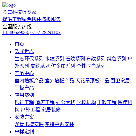
金属科技板专家
提供工程绿色快装墙板服务
全国服务热线
13380529006
0757-29291102
首页
款式世界
生态环保系列
木纹系列
石纹系列
布纹系列
纯色系列
户
外系列
皮纹系列
仿金属系列
个性时尚系列
产品中心
室内墙板产品
室外墙板产品
天花吊顶板产品
厨卫家居
门板产品
应用案例
银行工程
酒店工程
办公大楼
学校机构
市政工程
医疗机
构
户外工程
家居装修
安装方案
龙骨卡槽安装
密拼平贴安装
来样定制