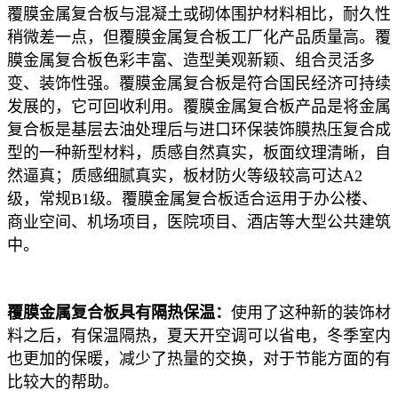
覆膜金属复合板与混凝土或砌体围护材料相比，耐久性
稍微差一点，但覆膜金属复合板工厂化产品质量高。覆
膜金属复合板色彩丰富、造型美观新颖、组合灵活多
变、装饰性强。覆膜金属复合板是符合国民经济可持续
发展的，它可回收利用。覆膜金属复合板产品是将金属
复合板是基层去油处理后与进口环保装饰膜热压复合成
型的一种新型材料，
质感自然真实，板面纹理清晰，自
然逼真；质感细腻真实，板材防火等级较高可达
A2
级，常规
B1
级。覆膜金属复合板适合运用于办公楼、
商业空间、机场项目，医院项目、酒店等大型公共建筑
中。
覆膜金属复合板具有隔热保温：
使用了这种新的装饰材
料之后，有保温隔热，夏天开空调可以省电，冬季室内
也更加的保暖，减少了热量的交换，对于节能方面的
有
比较大的帮助
。