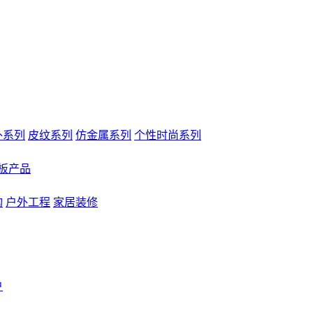
外系列
皮纹系列
仿金属系列
个性时尚系列
板产品
构
户外工程
家居装修
户