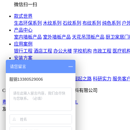
微信扫一扫
款式世界
生态环保系列
木纹系列
石纹系列
布纹系列
纯色系列
户
产品中心
室内墙板产品
室外墙板产品
天花吊顶板产品
厨卫家居门
应用案例
银行工程
酒店工程
办公大楼
学校机构
市政工程
医疗机
安装方案
龙骨卡槽安装
密拼平贴安装
请您留言
靓钢印象
品牌概况
品牌荣誉
品牌文化
崛起之路
科研实力
服务客
靓钢13380529006
Copyright © 2020 佛山市钢顺宝新材料有限公司
粤ICP备2020120075号
技术支持
XML
友情链接：
钢顺宝新材料
咨询
预约