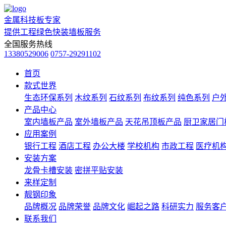
金属科技板专家
提供工程绿色快装墙板服务
全国服务热线
13380529006
0757-29291102
首页
款式世界
生态环保系列
木纹系列
石纹系列
布纹系列
纯色系列
户
产品中心
室内墙板产品
室外墙板产品
天花吊顶板产品
厨卫家居门
应用案例
银行工程
酒店工程
办公大楼
学校机构
市政工程
医疗机
安装方案
龙骨卡槽安装
密拼平贴安装
来样定制
靓钢印象
品牌概况
品牌荣誉
品牌文化
崛起之路
科研实力
服务客
联系我们