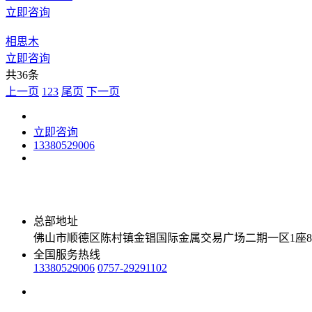
立即咨询
相思木
立即咨询
共36条
上一页
1
2
3
尾页
下一页
立即咨询
13380529006
总部地址
佛山市顺德区陈村镇金锠国际金属交易广场二期一区1座8
全国服务热线
13380529006
0757-29291102