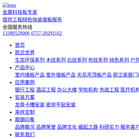
金属科技板专家
提供工程绿色快装墙板服务
全国服务热线
13380529006
0757-29291102
首页
款式世界
生态环保系列
木纹系列
石纹系列
布纹系列
纯色系列
户
产品中心
室内墙板产品
室外墙板产品
天花吊顶板产品
厨卫家居门
应用案例
银行工程
酒店工程
办公大楼
学校机构
市政工程
医疗机
安装方案
龙骨卡槽安装
密拼平贴安装
来样定制
靓钢印象
品牌概况
品牌荣誉
品牌文化
崛起之路
科研实力
服务客
联系我们