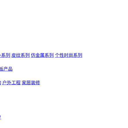
外系列
皮纹系列
仿金属系列
个性时尚系列
板产品
构
户外工程
家居装修
户