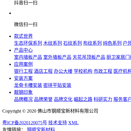
抖音扫一扫
微信扫一扫
款式世界
生态环保系列
木纹系列
石纹系列
布纹系列
纯色系列
户
产品中心
室内墙板产品
室外墙板产品
天花吊顶板产品
厨卫家居门
应用案例
银行工程
酒店工程
办公大楼
学校机构
市政工程
医疗机
安装方案
龙骨卡槽安装
密拼平贴安装
靓钢印象
品牌概况
品牌荣誉
品牌文化
崛起之路
科研实力
服务客
Copyright © 2020 佛山市钢顺宝新材料有限公司
粤ICP备2020120075号
技术支持
XML
友情链接：
钢顺宝新材料