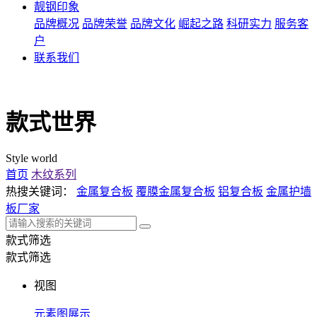
靓钢印象
品牌概况
品牌荣誉
品牌文化
崛起之路
科研实力
服务客
户
联系我们
款式世界
Style world
首页
木纹系列
热搜关键词：
金属复合板
覆膜金属复合板
铝复合板
金属护墙
板厂家
款式筛选
款式筛选
视图
元素图展示