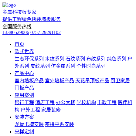
金属科技板专家
提供工程绿色快装墙板服务
全国服务热线
13380529006
0757-29291102
首页
款式世界
生态环保系列
木纹系列
石纹系列
布纹系列
纯色系列
户
外系列
皮纹系列
仿金属系列
个性时尚系列
产品中心
室内墙板产品
室外墙板产品
天花吊顶板产品
厨卫家居
门板产品
应用案例
银行工程
酒店工程
办公大楼
学校机构
市政工程
医疗机
构
户外工程
家居装修
安装方案
龙骨卡槽安装
密拼平贴安装
来样定制