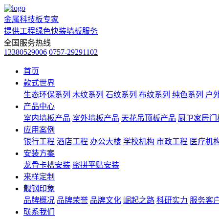
金属科技板专家
提供工程绿色快装墙板服务
全国服务热线
13380529006
0757-29291102
首页
款式世界
生态环保系列
木纹系列
石纹系列
布纹系列
纯色系列
户
产品中心
室内墙板产品
室外墙板产品
天花吊顶板产品
厨卫家居门
应用案例
银行工程
酒店工程
办公大楼
学校机构
市政工程
医疗机
安装方案
龙骨卡槽安装
密拼平贴安装
来样定制
靓钢印象
品牌概况
品牌荣誉
品牌文化
崛起之路
科研实力
服务客
联系我们