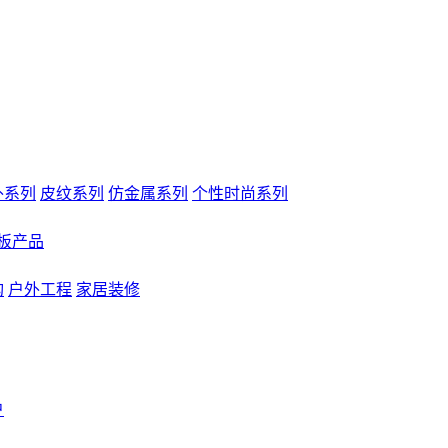
外系列
皮纹系列
仿金属系列
个性时尚系列
板产品
构
户外工程
家居装修
户