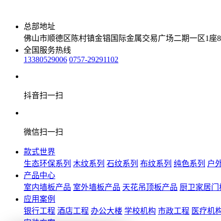
总部地址
佛山市顺德区陈村镇金锠国际金属交易广场二期一区1座8
全国服务热线
13380529006
0757-29291102
抖音扫一扫
微信扫一扫
款式世界
生态环保系列
木纹系列
石纹系列
布纹系列
纯色系列
户
产品中心
室内墙板产品
室外墙板产品
天花吊顶板产品
厨卫家居门
应用案例
银行工程
酒店工程
办公大楼
学校机构
市政工程
医疗机