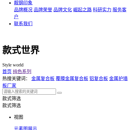
靓钢印象
品牌概况
品牌荣誉
品牌文化
崛起之路
科研实力
服务客
户
联系我们
款式世界
Style world
首页
纯色系列
热搜关键词：
金属复合板
覆膜金属复合板
铝复合板
金属护墙
板厂家
款式筛选
款式筛选
视图
元素图展示