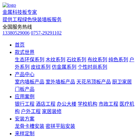
金属科技板专家
提供工程绿色快装墙板服务
全国服务热线
13380529006
0757-29291102
首页
款式世界
生态环保系列
木纹系列
石纹系列
布纹系列
纯色系列
户
外系列
皮纹系列
仿金属系列
个性时尚系列
产品中心
室内墙板产品
室外墙板产品
天花吊顶板产品
厨卫家居
门板产品
应用案例
银行工程
酒店工程
办公大楼
学校机构
市政工程
医疗机
构
户外工程
家居装修
安装方案
龙骨卡槽安装
密拼平贴安装
来样定制